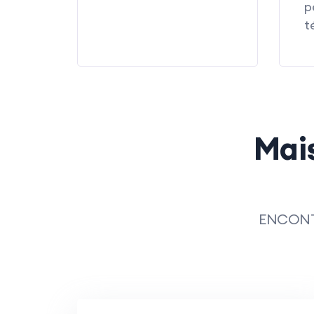
p
t
Mai
ENCONT