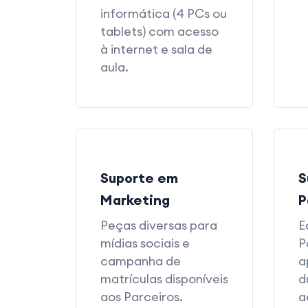
informática (4 PCs ou
tablets) com acesso
à internet e sala de
aula.
Suporte em
S
Marketing
P
Peças diversas para
E
mídias sociais e
P
campanha de
a
matrículas disponíveis
d
aos Parceiros.
a