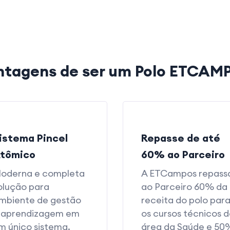
ntagens de ser um Polo ETCAM
istema Pincel
Repasse de até
tômico
60% ao Parceiro
oderna e completa
A ETCampos repass
olução para
ao Parceiro 60% da
mbiente de gestão
receita do polo par
 aprendizagem em
os cursos técnicos 
m único sistema.
área da Saúde e 50