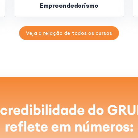
Empreendedorismo
Veja a relação de todos os cursos
 credibilidade do G
reflete em números: