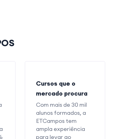
POS
Cursos que o
mercado procura
a
Com mais de 30 mil
alunos formados, a
a
ETCampos tem
da
ampla experiência
%
para levar ao