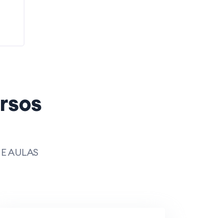
rsos
E AULAS